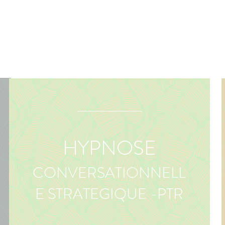
HYPNOSE
CONVERSATIONNELL
E STRATEGIQUE -PTR